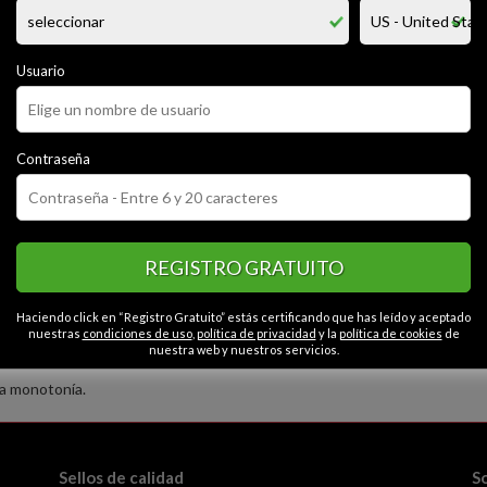
o y directo , por el momento sólo busco tener ..., dar placer y que me lo
al rollo y sería como un rollofollamigos por decirlo de esa manera .
que me digan vamos a quedar y luego no se queda aunque sea para un ca
n busque lo mismo que yo que me hable.
Usuario
CATEGORÍAS
Contraseña
o
Cariñoso
Educado
Simpático
Romántico
Contactos en Alican
neo
Liberal
Tímido
Abierto
Fiel
Generoso
Gracioso
Caballeroso
REGISTRO GRATUITO
Haciendo click en “Registro Gratuito” estás certificando que has leído y aceptado
nuestras
condiciones de uso
,
política de privacidad
y la
política de cookies
de
nuestra web y nuestros servicios.
la monotonía.
Sellos de calidad
S