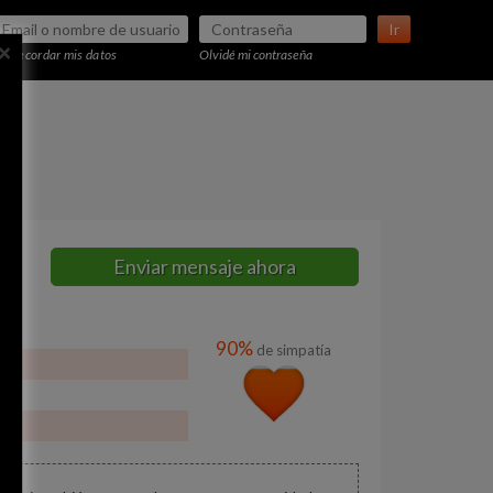
Ir
×
Recordar mis datos
Olvidé mi contraseña
Enviar mensaje ahora
90%
de simpatía