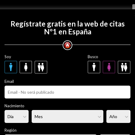
Regístrate gratis
Regístrate gratis en la web de citas
Nº1 en España
con Dgardiente?
Soy
Busco
te
38 años
Email
iere no decirlo
Fumador/a:
Sí
Pelo:
Castaño
Nacimiento
lgado
Altura:
171 cm
Región