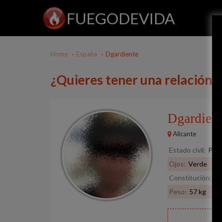
FUEGODEVIDA
Home
España
Dgardiente
¿Quieres tener una relación 
Dgardien
Alicante
Estado civil:
Pref
Ojos:
Verde
Constitución:
De
Peso:
57 kg