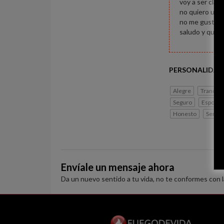
voy a ser clar
no quiero un m
no me gustan 
saludo y quie
PERSONALIDAD
Alegre
Tranquil
Seguro
Espontá
Honesto
Serio
Envíale un mensaje ahora
Da un nuevo sentido a tu vida, no te conformes con 