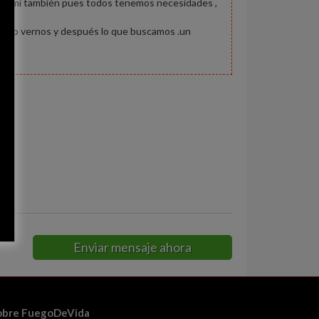
 den a mi también pues todos tenemos necesidades ,
fé o vernos y después lo que buscamos .un
te
Enviar mensaje ahora
obre FuegoDeVida