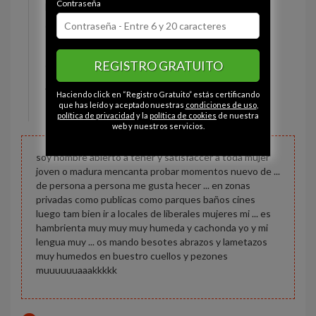
Contraseña
Estado civil:
Soltero
Ojos:
Avellana
Pelo:
Calvo
REGISTRO GRATUITO
Constitución:
Normal
Altura:
185 cm
Haciendo click en “Registro Gratuito” estás certificando
Peso:
100 kg
que has leído y aceptado nuestras
condiciones de uso
,
política de privacidad
y la
política de cookies
de nuestra
web y nuestros servicios.
soy hombre abierto a tener y satisfaccer a toda mujer
joven o madura mencanta probar momentos nuevo de ...
de persona a persona me gusta hecer ... en zonas
privadas como publicas como parques baños cines
luego tam bien ir a locales de liberales mujeres mi ... es
hambrienta muy muy muy humeda y cachonda yo y mi
lengua muy ... os mando besotes abrazos y lametazos
muy humedos en buestro cuellos y pezones
muuuuuuaaakkkkk