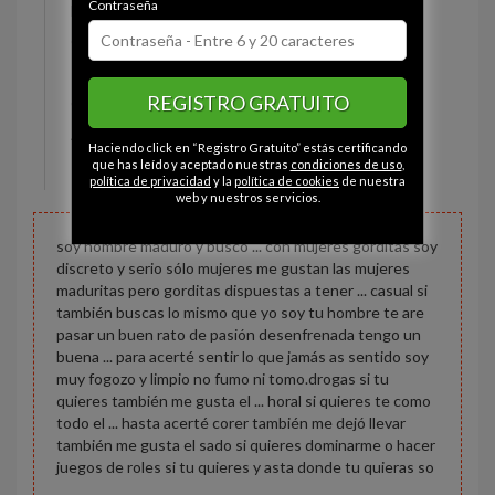
Contraseña
Estado civil:
Prefiere no decirlo
Ojos:
Avellana
Pelo:
Calvo
REGISTRO GRATUITO
Constitución:
Relleno
Altura:
175 cm
Haciendo click en “Registro Gratuito” estás certificando
Peso:
100 kg
que has leído y aceptado nuestras
condiciones de uso
,
política de privacidad
y la
política de cookies
de nuestra
web y nuestros servicios.
soy hombre maduro y busco ... con mujeres gorditas soy
discreto y serio sólo mujeres me gustan las mujeres
maduritas pero gorditas dispuestas a tener ... casual si
también buscas lo mismo que yo soy tu hombre te are
pasar un buen rato de pasión desenfrenada tengo un
buena ... para acerté sentir lo que jamás as sentido soy
muy fogozo y limpio no fumo ni tomo.drogas si tu
quieres también me gusta el ... horal si quieres te como
todo el ... hasta acerté corer también me dejó llevar
también me gusta el sado si quieres dominarme o hacer
juegos de roles si tu quieres y asta donde tu quieras so