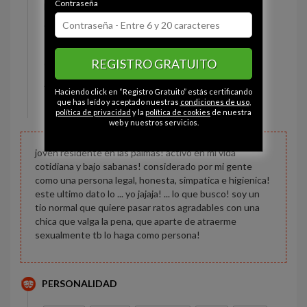
Contraseña
Estado civil:
Soltero
Ojos:
Marrón
Pelo:
Castaño
REGISTRO GRATUITO
Constitución:
Relleno
Altura:
170 cm
Haciendo click en “Registro Gratuito” estás certificando
Peso:
86 kg
que has leído y aceptado nuestras
condiciones de uso
,
política de privacidad
y la
política de cookies
de nuestra
web y nuestros servicios.
joven residente en las palmas! activo en mi vida
cotidiana y bajo sabanas! considerado por mi gente
como una persona legal, honesta, simpatica e higienica!
este ultimo dato lo ... yo jajaja! ... lo que busco! soy un
tio normal que quiere pasar ratos agradables con una
chica que valga la pena, que aparte de atraerme
sexualmente tb lo haga como persona!
PERSONALIDAD