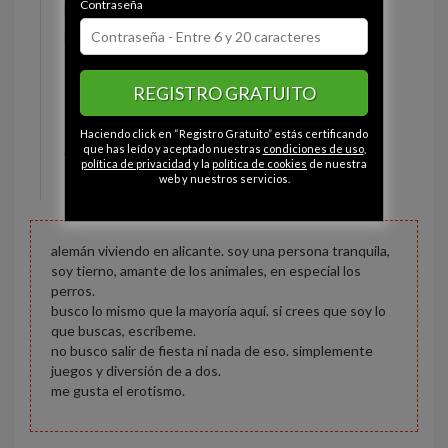
Contraseña
Estado civil:
Soltero
Fumador/a:
Sí
Ojos:
Verde
REGISTRO GRATUITO
Pelo:
Castaño
Constitución:
Delgado
Haciendo click en “Registro Gratuito” estás certificando
Altura:
177 cm
que has leído y aceptado nuestras
condiciones de uso
,
política de privacidad
y la
política de cookies
de nuestra
Peso:
67 kg
web y nuestros servicios.
alemán viviendo en alicante. soy una persona tranquila,
soy tierno, amante de los animales, en especial los
perros.
busco lo mismo que la mayoría aquí. si crees que soy lo
que buscas, escríbeme.
no busco salir de fiesta ni nada de eso. simplemente
juegos y diversión de a dos.
me gusta el erotismo.