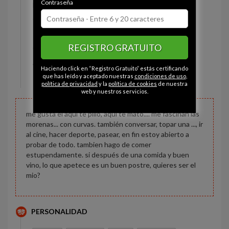
Contraseña
Estado civil:
Casado
Ojos:
Marrón
Pelo:
Castaño
REGISTRO GRATUITO
Constitución:
Normal
Altura:
177 cm
Haciendo click en “Registro Gratuito” estás certificando
Peso:
80 kg
que has leído y aceptado nuestras
condiciones de uso
,
política de privacidad
y la
política de cookies
de nuestra
web y nuestros servicios.
me gusta el aqui te pillo, aqui te mato.... me fascinan las
morenas... con curvas. también conversar, topar una ..., ir
al cine, hacer deporte, pasear, en fin estoy abierto a
probar de todo. tambien hago de comer
estupendamente. si después de una comida y buen
vino, lo que apetece es un buen postre, quieres ser el
mio?
PERSONALIDAD