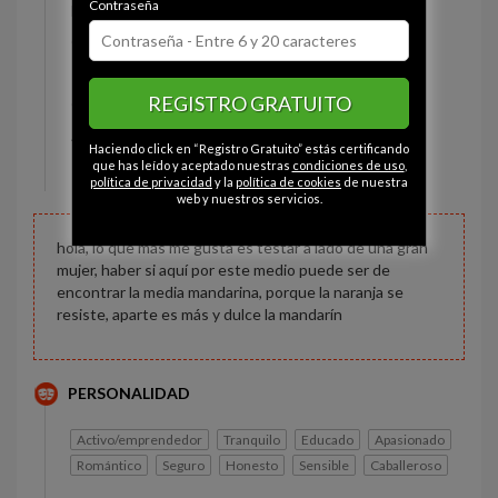
Contraseña
Estado civil:
Divorciado
Ojos:
Marrón
Pelo:
Moreno
REGISTRO GRATUITO
Constitución:
Normal
Altura:
164 cm
Haciendo click en “Registro Gratuito” estás certificando
Peso:
78 kg
que has leído y aceptado nuestras
condiciones de uso
,
política de privacidad
y la
política de cookies
de nuestra
web y nuestros servicios.
hola, lo que más me gusta es testar a lado de una gran
mujer, haber si aquí por este medio puede ser de
encontrar la media mandarina, porque la naranja se
resiste, aparte es más y dulce la mandarín
PERSONALIDAD
Activo/emprendedor
Tranquilo
Educado
Apasionado
Romántico
Seguro
Honesto
Sensible
Caballeroso