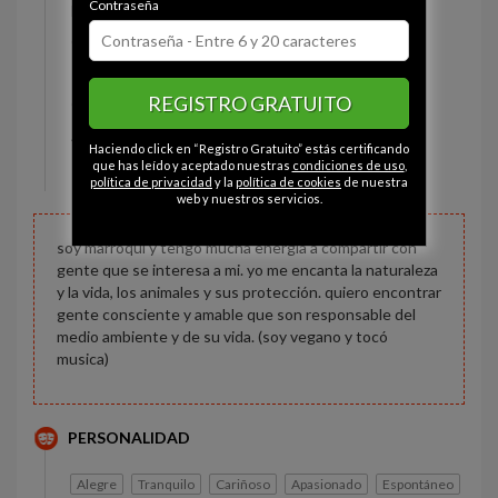
Contraseña
Estado civil:
Soltero
Ojos:
Verde-gris
Pelo:
Rubio
REGISTRO GRATUITO
Constitución:
Delicado
Altura:
183 cm
Haciendo click en “Registro Gratuito” estás certificando
Peso:
72 kg
que has leído y aceptado nuestras
condiciones de uso
,
política de privacidad
y la
política de cookies
de nuestra
web y nuestros servicios.
soy marroquí y tengo mucha energia a compartir con
gente que se interesa a mi. yo me encanta la naturaleza
y la vida, los animales y sus protección. quiero encontrar
gente consciente y amable que son responsable del
medio ambiente y de su vida. (soy vegano y tocó
musica)
PERSONALIDAD
Alegre
Tranquilo
Cariñoso
Apasionado
Espontáneo