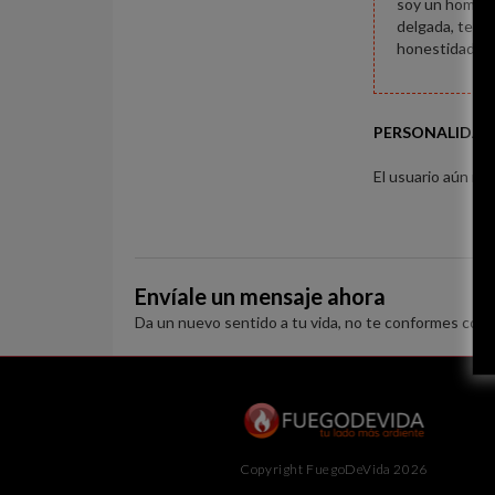
soy un hombre
delgada, tes b
honestidad y 
PERSONALIDAD
El usuario aún no 
Envíale un mensaje ahora
Da un nuevo sentido a tu vida, no te conformes con 
Copyright FuegoDeVida 2026