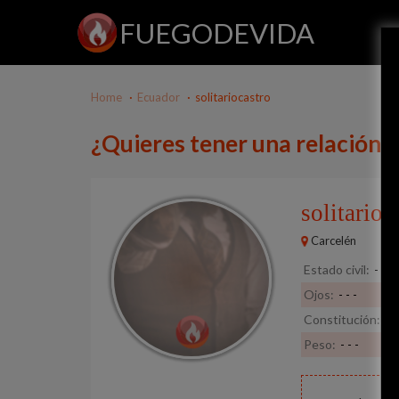
FUEGODEVIDA
Home
Ecuador
solitariocastro
¿Quieres tener una relación c
solitarioc
Carcelén
Estado civil:
- - -
Ojos:
- - -
Constitución:
- -
Peso:
- - -