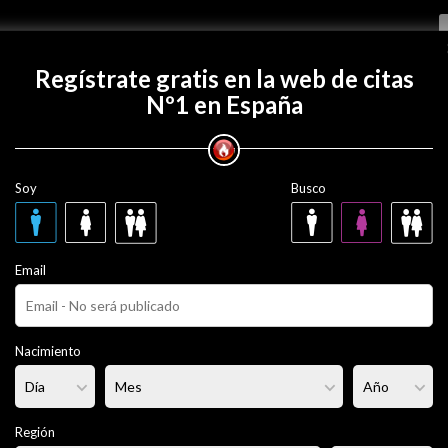
Regístrate gratis
Regístrate gratis en la web de citas
Nº1 en España
on solitariocastro?
Soy
Busco
astro
46 años
Email
Fumador/a:
- - -
Pelo:
- - -
Nacimiento
 -
Altura:
- - -
Región