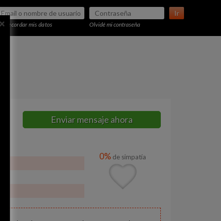
Ir
×
Recordar mis datos
Olvidé mi contraseña
Enviar mensaje ahora
0%
de simpatía