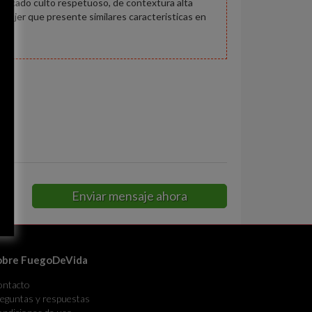
educado culto respetuoso, de contextura alta
a mujer que presente similares caracteristicas en
len
Enviar mensaje ahora
obre FuegoDeVida
ontacto
eguntas y respuestas