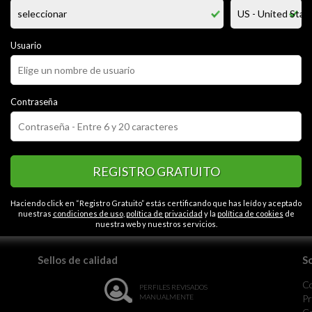
 honesto trabajador un profesional de principios morales y éticos, muy 
lanca, cabello claro, ojos, claros romántico y muy sencillo en busca de un
sinceridad, espero alguna hermosa y bella dama
Usuario
CATEGORÍAS
Contraseña
ha rellenado esta opción en su perfil.
Contactos en Carce
REGISTRO GRATUITO
la monotonía.
Haciendo click en “Registro Gratuito” estás certificando que has leído y aceptado
nuestras
condiciones de uso
,
política de privacidad
y la
política de cookies
de
nuestra web y nuestros servicios.
Sellos de calidad
S
C
PERFILES REVISADOS
MANUALMENTE
Pr