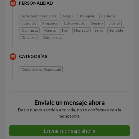
PERSONALIDAD
Activo/emprendedor
Alegre
Tranquilo
Cariñoso
Educado
Simpático
Extrovertido
Seguro
Liberal
Optimista
Abierto
Fiel
Honesto
Serio
Sensible
Gracioso
Caballeroso
CATEGORÍAS
Contactos en Guayaquil
Envíale un mensaje ahora
Da un nuevo sentido a tu vida, no te conformes con la
monotonía.
Enviar mensaje ahora