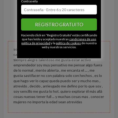
Contraseña
Estado civil:
Soltero
Ojos:
Marrón
Pelo:
Moreno
REGISTRO GRATUITO
Constitución:
Delgado
Altura:
170 cm
Haciendo click en “Registro Gratuito” estás certificando
que has leído y aceptado nuestras
condiciones de uso
,
política de privacidad
y la
política de cookies
de nuestra
web y nuestros servicios.
soy una persona joven simpatía muy respetuoso
caballeroso , seguro de mi mismo no tengo mal genio
siempre alegre talentoso me gusta estar activo
emprendedor soy muy pensativo me pensar algo fuera
de lo normal , mente abierta , me encanta el ... , me
gusta sastifacer no con palabra solo con hechos , es lo
que hago ver lo capaz queda puedo ser y mucho mas ,
atrevido , decido , arriesgado me defino por lo que soy ,
soy sencillo me gusta lo hot. quiero explorar él más allá
cosas nuevas tener full ... y muchas cosas mas . conocer
mujeres no importa la edad sean atrevidas