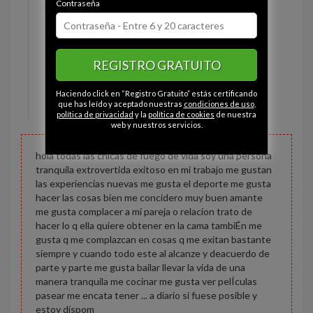
Contraseña
Estado civil:
Prefiere no decirlo
Ojos:
Avellana
Pelo:
Castaño
REGISTRO GRATUITO
Constitución:
Delgado
Altura:
180 cm
Haciendo click en “Registro Gratuito” estás certificando
Peso:
75 kg
que has leído y aceptado nuestras
condiciones de uso
,
política de privacidad
y la
política de cookies
de nuestra
web y nuestros servicios.
hola todas las chicas de fuego de vida soy una persona
tranquila extrovertida exitoso en mi trabajo me gustan
las experiencias nuevas me gusta el deporte me gusta
hacer las cosas bien me concidero muy buen amante
me gusta complacer a mi pareja o relacion trato de
hacer lo q ella quiere obtener en la cama tambiÉn me
gusta q me complazcan en cosas q me exitan bastante
siempre y cuando todo este al alcanze y deacuerdo de
parte y parte me gusta bailar llevar la vida de una
manera tranquila me cocinar me gusta ver pelÍculas
pasear me encata tener ... a diario si fuese posible y
estoy dispom