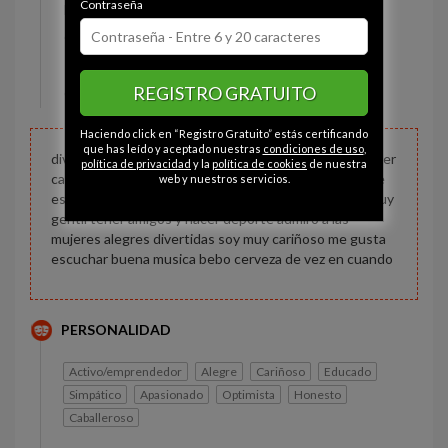
Contraseña
Estado civil:
Divorciado
Ojos:
Verde-gris
Pelo:
Moreno
REGISTRO GRATUITO
Constitución:
Normal
Haciendo click en “Registro Gratuito” estás certificando
que has leído y aceptado nuestras
condiciones de uso
,
divertido amable deportista muy cariñoso me gusta leer
política de privacidad
y la
política de cookies
de nuestra
caminar pasear en fin cabello negro ojos grises 165 de
web y nuestros servicios.
estatura divertido sano me gusta ser caballeroso y muy
gentil tener amigos y hacer deporte admiro a las
mujeres alegres divertidas soy muy cariñoso me gusta
escuchar buena musica bebo cerveza de vez en cuando
PERSONALIDAD
Activo/emprendedor
Alegre
Cariñoso
Educado
Simpático
Apasionado
Optimista
Honesto
Caballeroso