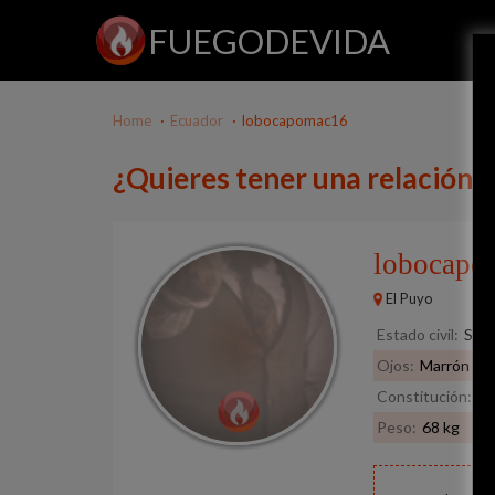
FUEGODEVIDA
Home
Ecuador
lobocapomac16
¿Quieres tener una relación
lobocap
El Puyo
Estado civil:
Solt
Ojos:
Marrón
Constitución:
De
Peso:
68 kg