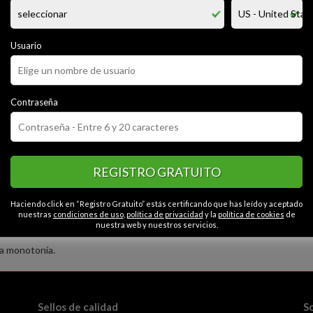
apasionado por vivir la vida al máximo haciendo lo que mas me gusta como
mpartir momentos inolvidables. así que si alguien de mi ... opuesto quie
seguro que la pasaremos genial platicando, haciendo deporte, saliendo a cen
lento, piel canela...!!!
Usuario
CATEGORÍAS
Contraseña
or
Alegre
Cariñoso
Educado
Con carácter
Contactos en El puy
vertido
Seguro
Espontáneo
Liberal
Abierto
ente
Honesto
Gracioso
Caballeroso
REGISTRO GRATUITO
Haciendo click en “Registro Gratuito” estás certificando que has leído y aceptado
nuestras
condiciones de uso
,
política de privacidad
y la
política de cookies
de
nuestra web y nuestros servicios.
la monotonía.
Sellos de calidad
S