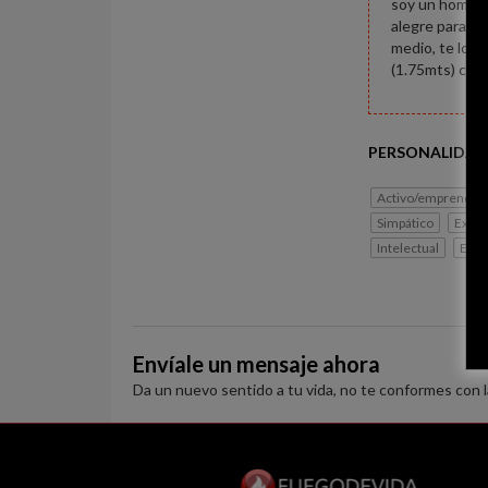
soy un hombre 
alegre para co
medio, te lo a
(1.75mts) corpu
PERSONALIDAD
Activo/emprended
Simpático
Extro
Intelectual
Exig
Envíale un mensaje ahora
Da un nuevo sentido a tu vida, no te conformes con 