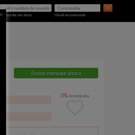
Ir
×
Recordar mis datos
Olvidé mi contraseña
Enviar mensaje ahora
0%
de simpatía