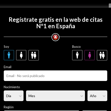
Regístrate gratis
Regístrate gratis en la web de citas
Nº1 en España
 con lobocapomac16?
Soy
Busco
omac16
50 años
Email
ero
Fumador/a:
No
Pelo:
Moreno
Nacimiento
portista
Altura:
172 cm
Región