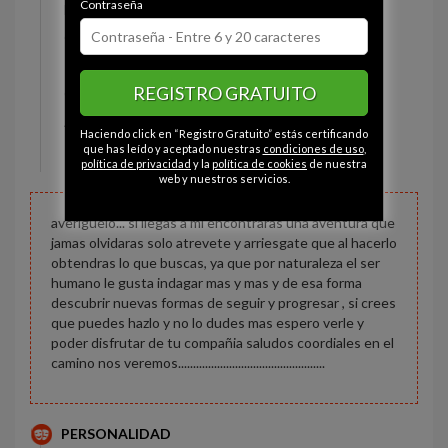
Contraseña
Estado civil:
Casado
Ojos:
Marrón
Pelo:
Rubio
REGISTRO GRATUITO
Constitución:
Delgado
Altura:
150 cm
Haciendo click en “Registro Gratuito” estás certificando
Peso:
60 kg
que has leído y aceptado nuestras
condiciones de uso
,
política de privacidad
y la
política de cookies
de nuestra
web y nuestros servicios.
averiguelo... si llegas a mi encontraras una aventura que
jamas olvidaras solo atrevete y arriesgate que al hacerlo
obtendras lo que buscas, ya que por naturaleza el ser
humano le gusta indagar mas y mas y de esa forma
descubrir nuevas formas de seguir y progresar , si crees
que puedes hazlo y no lo dudes mas espero verle y
poder disfrutar de tu compañia saludos coordiales en el
camino nos veremos.................................................
PERSONALIDAD