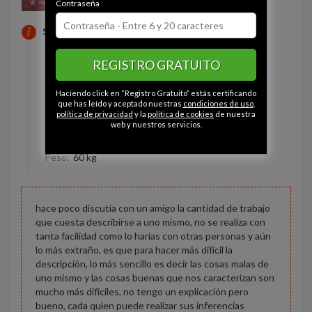
Contraseña
SOBRE MI
Estado civil:
Soltero
REGISTRO GRATUITO
Ojos:
Gris
Haciendo click en “Registro Gratuito” estás certificando
Pelo:
Moreno
que has leído y aceptado nuestras
condiciones de uso
,
política de privacidad
y la
política de cookies
de nuestra
Constitución:
Deportista
web y nuestros servicios.
Altura:
170 cm
Peso:
60 kg
hace poco discutía con un amigo la cantidad de trabajo
que cuesta describirse a uno mismo, no se realiza con
tanta facilidad como lo harías con otras personas y aún
lo más extraño, es que para hacer más difícil la
descripción, lo más sencillo es decir las cosas malas de
uno mismo y las cosas buenas que nos caracterizan son
mucho más difíciles, no tengo un explicación pero
bueno, cada quien puede realizar sus inferencias