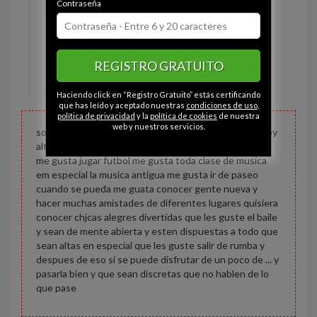
Contraseña
Estado civil:
Comprometido
Ojos:
Marrón
Pelo:
Moreno
REGISTRO GRATUITO
Constitución:
Normal
Altura:
172 cm
Haciendo click en “Registro Gratuito” estás certificando
que has leído y aceptado nuestras
condiciones de uso
,
política de privacidad
y la
política de cookies
de nuestra
web y nuestros servicios.
soy un muchacho alegre divertido me gusta el baile soy
alto me gusta salir mucho de rumba y disfrutar la vida
me gusta jugar futbol me gusta toda clase de musica
em especial la musica antigua me gusta ir de paseo
cuando se pueda me guata conocer gente nueva y
hacer muchas amistades de diferentes lugares quisiera
conocer chjcas alegres divertidas que les guste el baile
y sean de mente abierta y esten dispuestas a todo que
sean altas en especial que les guste salir de rumba y
despues de eso si se puede disfrutar de un poco de ... y
pasarla bien y que sean discretas que no hablen de lo
que pase