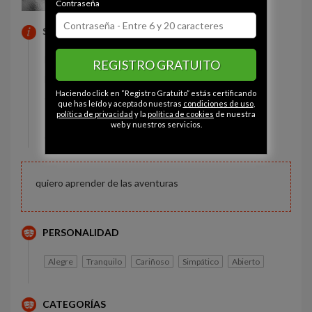
Contraseña
SOBRE MI
Estado civil:
Soltero
REGISTRO GRATUITO
Fumador/a:
Sí
Haciendo click en “Registro Gratuito” estás certificando
Ojos:
Avellana
que has leído y aceptado nuestras
condiciones de uso
,
política de privacidad
y la
política de cookies
de nuestra
Pelo:
Moreno
web y nuestros servicios.
Constitución:
Delgado
quiero aprender de las aventuras
PERSONALIDAD
Alegre
Tranquilo
Cariñoso
Simpático
Abierto
CATEGORÍAS