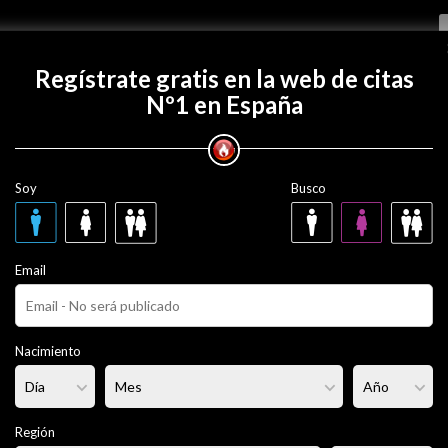
Regístrate gratis
Regístrate gratis en la web de citas
Nº1 en España
on rrrichard?
Soy
Busco
9 años
Email
ero
Fumador/a:
Sí
Pelo:
Rubio
Nacimiento
rmal
Altura:
165 cm
Región