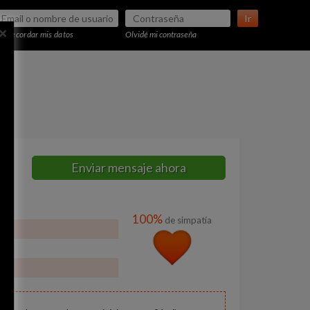
Ir
×
Recordar mis datos
Olvidé mi contraseña
Enviar mensaje ahora
100%
de simpatía