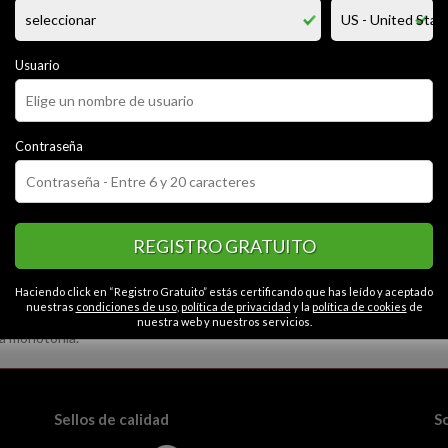
richard soy rubio de tez blanca mas o menos buen fisico , que le encanta j
ica automotriz, ando en busca de encuentros casuales nada serio cero a
eda, nos divertimos juntos?. hagamos el amor no la guerra ;)
Usuario
CATEGORÍAS
Contraseña
or
Alegre
Tranquilo
Cariñoso
Educado
Contactos en Conch
vertido
Apasionado
Seguro
Espontáneo
Liberal
eroso
REGISTRO GRATUITO
Haciendo click en “Registro Gratuito” estás certificando que has leído y aceptado
nuestras
condiciones de uso
,
política de privacidad
y la
política de cookies
de
nuestra web y nuestros servicios.
la monotonía.
Sellos de calidad
S