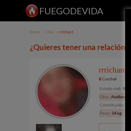
FUEGODEVIDA
Home
Chile
rrrichard
¿Quieres tener una relación c
rrrichard
2
Conchalí
Estado civil:
Solt
Ojos:
Avellana
Constitución:
No
Peso:
54 kg