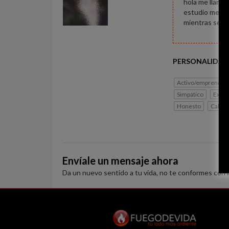
hola me llamo 
estudio mecan
mientras se pu
PERSONALIDAD
Activo/emprended
Simpático
Extro
Honesto
Caball
Envíale un mensaje ahora
Da un nuevo sentido a tu vida, no te conformes con 