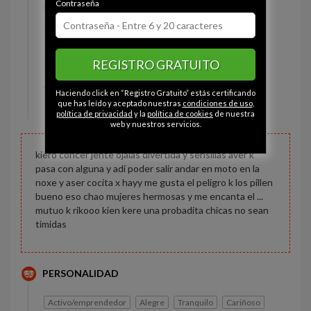
Contraseña
Estado civil:
Prefiere no decirlo
Ojos:
Marrón
Pelo:
Castaño
REGISTRO GRATUITO
Constitución:
Normal
Altura:
171 cm
Haciendo click en “Registro Gratuito” estás certificando
Peso:
90 kg
que has leído y aceptado nuestras
condiciones de uso
,
política de privacidad
y la
política de cookies
de nuestra
web y nuestros servicios.
kiero concer jente ojalas divertida y sensillas aver k
pasa con alguna y adi poder salir andar en moto en la
noxe y aser cocita x hayy me gusta el peligro k los pillen
bueno eso chao mujeres hermosas y me encanta el ...
mutuo k rikooo kien kere una probadita chicas no sean
timidas
PERSONALIDAD
Activo/emprendedor
Alegre
Tranquilo
Cariñoso