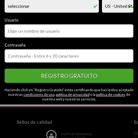
hico que le gusta vestirse de chica, me gusta que me digan nicol y que s
 a mi cuerpo y espero poder entablar una conversacion grata con quien m
Usuario
CATEGORÍAS
Contraseña
a
Educada
Simpática
Tímida
Abierta
Generosa
le
Graciosa
REGISTRO GRATUITO
Haciendo click en “Registro Gratuito” estás certificando que has leído y aceptado
nuestras
condiciones de uso
,
política de privacidad
y la
política de cookies
de
la monotonía.
nuestra web y nuestros servicios.
Sellos de calidad
S
C
PERFILES REVISADOS