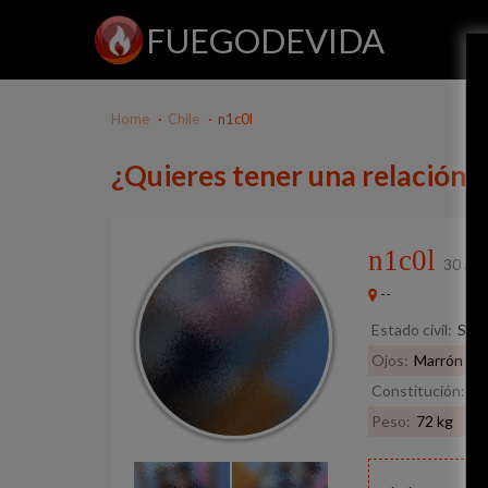
FUEGODEVIDA
Home
Chile
n1c0l
¿Quieres tener una relación 
n1c0l
30 año
--
Estado civil:
Solt
Ojos:
Marrón
Constitución:
Re
Peso:
72 kg