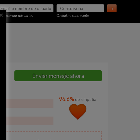
Ir
×
Recordar mis datos
Olvidé mi contraseña
Enviar mensaje ahora
96.6%
de simpatía