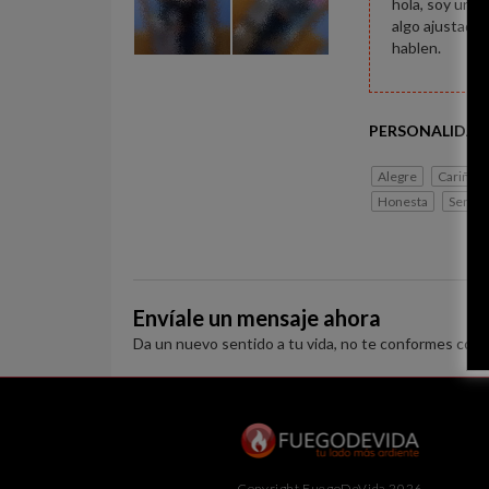
hola, soy un c
algo ajustada
hablen.
PERSONALIDAD
Alegre
Cariños
Honesta
Sensib
Envíale un mensaje ahora
Da un nuevo sentido a tu vida, no te conformes con 
Copyright FuegoDeVida 2026