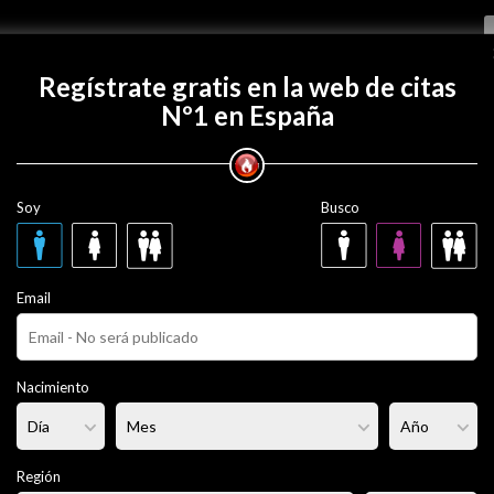
Regístrate gratis
Regístrate gratis en la web de citas
Nº1 en España
con n1c0l?
Soy
Busco
s
Email
era
Fumador/a:
Sí
Pelo:
Morena
Nacimiento
llena
Altura:
167 cm
Región