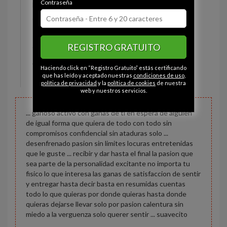
Contraseña
Estado civil:
Comprometido
Ojos:
Marrón
Pelo:
Moreno
REGISTRO GRATUITO
Constitución:
Normal
Altura:
177 cm
Haciendo click en “Registro Gratuito” estás certificando
Peso:
80 kg
que has leído y aceptado nuestras
condiciones de uso
,
política de privacidad
y la
política de cookies
de nuestra
web y nuestros servicios.
... ganoso activo con ganas de ti en espera de alguien
de igual forma que quiera de todo con todo sin
compromisos confidencial sin ataduras solo ...
desenfrenado pasion sin limites locuras entretenidas
que le guste ... recibir y dar hasta el final la pasion que
sea parte de la personalidad excitante no importa tu
fisico lo que interesa las ganas de satisfaccion de sentir
y entregar hasta decir basta en resumidas cuentas
todo lo que quieras por donde quieras hasta donde
quieras dejarse llevar solo por pasion calentura sin
miedo a la verguenza solo querer sentir ... suavecito