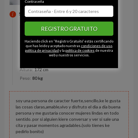
Contraseña
SOBRE MI
Estado civil:
Soltero
REGISTRO GRATUITO
Fumador/a:
Sí
Haciendo click en “Registro Gratuito” estás certificando
Ojos:
Marrón
que has leído y aceptado nuestras
condiciones de uso
,
política de privacidad
y la
política de cookies
de nuestra
Pelo:
Moreno
web y nuestros servicios.
Constitución:
Normal
Altura:
172 cm
Peso:
80 kg
soy una persona de caracter fuerte,sencillo,ke le gusta
las cosas claras,amable,vivo y disfruto el dia a dia buena
persona y me gustaria conocer mujeres lindas en todo
sentido. por si alguien kiere conversar y ver si sale una
cita y pasar momentos agradables.(solo tienes ke
pedirlo bonito)