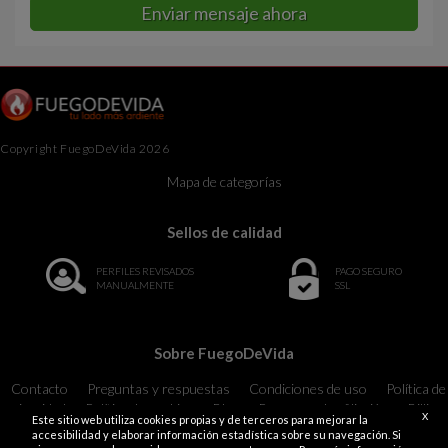
Enviar mensaje ahora
Copyright FuegoDeVida 2026
Mapa de categorías
Sellos de calidad
PERFILES REVISADOS
PAGO SEGURO
MANUALMENTE
SSL
Sobre FuegoDeVida
Contacto
Preguntas y respuestas
Condiciones de uso
Política de
privacidad
Política de cookies
Blog
Programa de afiliación
Billing
X
Este sitio web utiliza cookies propias y de terceros para mejorar la
Support
18 U.S.C. 2257 Record-Keeping Requirements Compliance
accesibilidad y elaborar información estadística sobre su navegación. Si