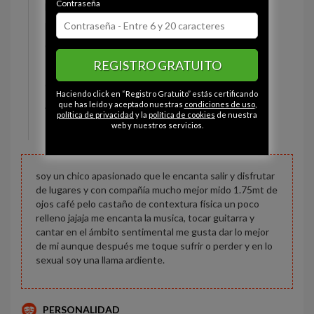
Contraseña
Estado civil:
Soltero
Fumador/a:
- - -
Ojos:
Marrón
REGISTRO GRATUITO
Pelo:
Castaño
Constitución:
Relleno
Haciendo click en “Registro Gratuito” estás certificando
Altura:
175 cm
que has leído y aceptado nuestras
condiciones de uso
,
política de privacidad
y la
política de cookies
de nuestra
Peso:
85 kg
web y nuestros servicios.
soy un chico apasionado que le encanta salir y disfrutar
de lugares y con compañía mucho mejor mido 1.75mt de
ojos café pelo castaño de contextura física un poco
relleno jajaja me encanta la musica, tocar guitarra y
cantar en el ámbito sentimental me gusta dar lo mejor
de mi aunque después me toque sufrir o perder y en lo
sexual soy una llama ardiente.
PERSONALIDAD