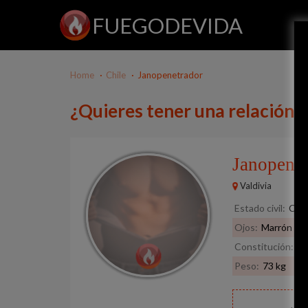
FUEGODEVIDA
Home
Chile
Janopenetrador
¿Quieres tener una relación
Janopene
Valdivia
Estado civil:
Cas
Ojos:
Marrón
Constitución:
No
Peso:
73 kg