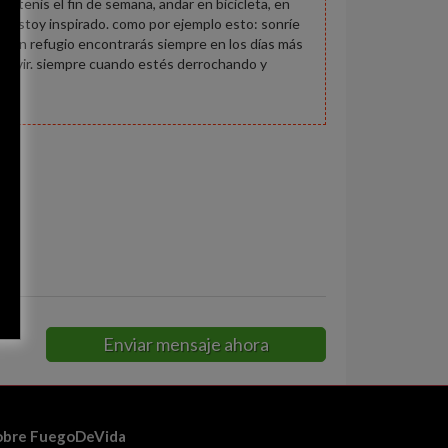
ar tenis el fin de semana, andar en bicicleta, en
ndo estoy inspirado. como por ejemplo esto: sonríe
lo un refugio encontrarás siempre en los días más
e vivir. siempre cuando estés derrochando y
ia
Enviar mensaje ahora
obre FuegoDeVida