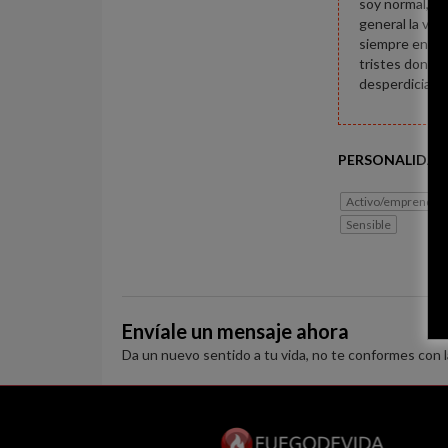
soy normal, me
general la vid
siempre en las
tristes donde 
desperdiciando
PERSONALIDAD
Activo/emprended
Sensible
Envíale un mensaje ahora
Da un nuevo sentido a tu vida, no te conformes con 