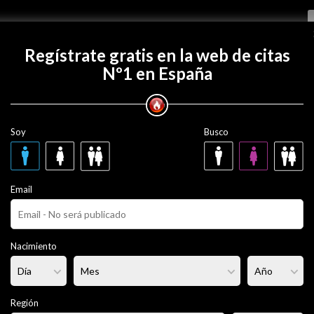
Regístrate gratis
Regístrate gratis en la web de citas
Nº1 en España
 con Janopenetrador?
Soy
Busco
trador
55 años
Email
ado
Fumador/a:
No
Pelo:
Castaño
Nacimiento
rmal
Altura:
171 cm
Región