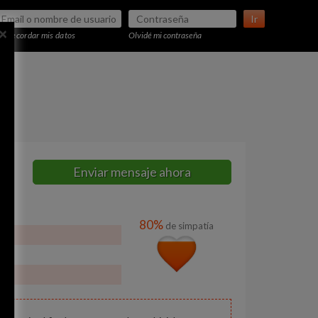
Ir
×
Recordar mis datos
Olvidé mi contraseña
Enviar mensaje ahora
80%
de simpatía