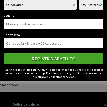
 divierto con una caminata por el parque o la playa una comida casera, jug
a sana y las cosas simple que nos da esta vida. escribir poesía y leer cua
 noches oscuras cuando nadie te quiere escuchar en una estrella del cie
no tienes donde ir mira a los más humildes que no tienen un techo dond
Usuario
 el amor observa que la vida es corta y esta l
Contraseña
CATEGORÍAS
or
Cariñoso
Seguro
Espontáneo
Abierto
Fiel
Contactos en Valdiv
REGISTRO GRATUITO
Haciendo click en “Registro Gratuito” estás certificando que has leído y aceptado
nuestras
condiciones de uso
,
política de privacidad
y la
política de cookies
de
nuestra web y nuestros servicios.
la monotonía.
Sellos de calidad
S