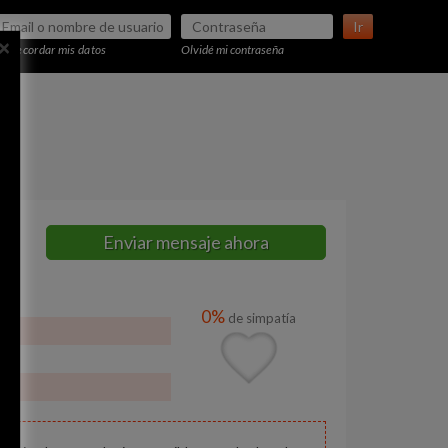
Ir
×
Recordar mis datos
Olvidé mi contraseña
Enviar mensaje ahora
0%
de simpatía