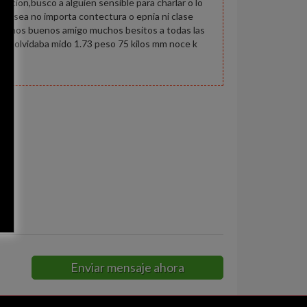
acion,busco a alguien sensible para charlar o lo
da sea no importa contectura o epnia ni clase
mos unos buenos amigo muchos besitos a todas las
 me olvidaba mido 1.73 peso 75 kilos mm noce k
es
Enviar mensaje ahora