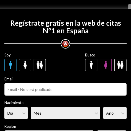
Regístrate gratis
Regístrate gratis en la web de citas
Nº1 en España
on henry_loquillo?
Soy
Busco
quillo
43 años
Email
ero
Fumador/a:
Sí
Pelo:
Castaño
Nacimiento
rmal
Altura:
174 cm
Región