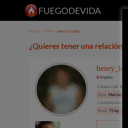
FUEGODEVIDA
Home
Chile
henry_loquillo
¿Quieres tener una relación c
henry_lo
Angeles
Estado civil:
Solt
Ojos:
Marrón
Constitución:
No
Peso:
75 kg