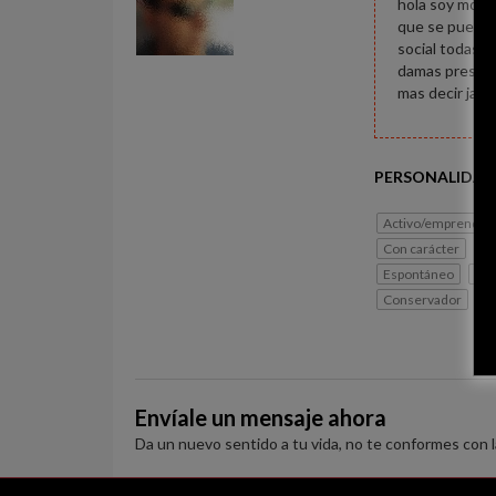
hola soy moren
que se pueda p
social todas s
damas presente
mas decir jaja
PERSONALIDAD
Activo/emprended
Con carácter
Si
Espontáneo
Lib
Conservador
G
Envíale un mensaje ahora
Da un nuevo sentido a tu vida, no te conformes con 