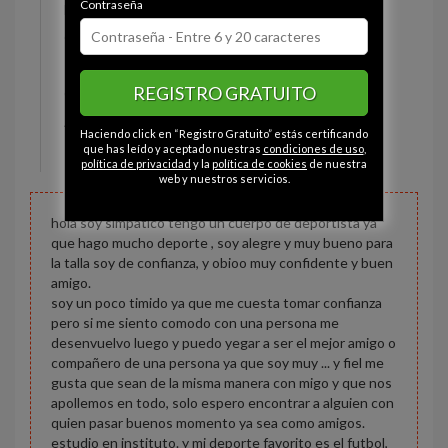
Contraseña
Estado civil:
Soltero
Ojos:
Verde
Pelo:
Moreno
REGISTRO GRATUITO
Constitución:
Deportista
Altura:
162 cm
Haciendo click en “Registro Gratuito” estás certificando
Peso:
60 kg
que has leído y aceptado nuestras
condiciones de uso
,
política de privacidad
y la
política de cookies
de nuestra
web y nuestros servicios.
hola soy simpatico tengo un cuerpo de deportista ya
que hago mucho deporte , soy alegre y muy bueno para
la talla soy de confianza, y obioo muy confidente y buen
amigo.
soy un poco timido ya que me cuesta tomar confianza
pero si me siento comodo con una persona me
desenvuelvo luego y puedo yegar a ser el mejor amigo o
compañero de una persona ya que soy muy ... y fiel me
gusta que sean de la misma manera con migo y que nos
apollemos en todo, solo espero encontrar a alguien con
quien pasar buenos momento ya sea como amigos.
estudio en instituto. y mi deporte favorito es el futbol,