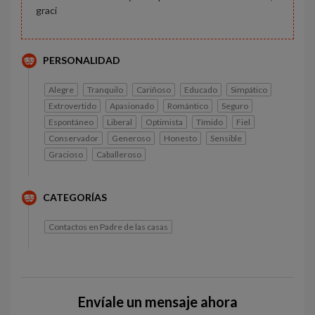
graci
PERSONALIDAD
Alegre
Tranquilo
Cariñoso
Educado
Simpático
Extrovertido
Apasionado
Romántico
Seguro
Espontáneo
Liberal
Optimista
Tímido
Fiel
Conservador
Generoso
Honesto
Sensible
Gracioso
Caballeroso
CATEGORÍAS
Contactos en Padre de las casas
Envíale un mensaje ahora