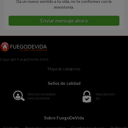
Da un nuevo sentido a tu vida, no te conformes con la
monotonía.
Enviar mensaje ahora
Copyright FuegoDeVida 2026
Mapa de categorías
Sellos de calidad
PERFILES REVISADOS
PAGO SEGURO
MANUALMENTE
SSL
Sobre FuegoDeVida
Contacto
Preguntas y respuestas
Condiciones de uso
Política de