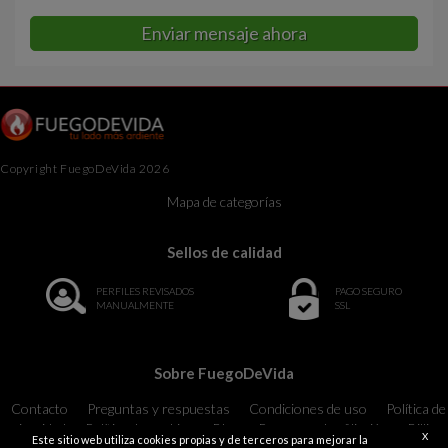
Enviar mensaje ahora
Copyright FuegoDeVida 2026
Mapa de categorías
Sellos de calidad
PERFILES REVISADOS
PAGO SEGURO
MANUALMENTE
SSL
Sobre FuegoDeVida
Contacto
Preguntas y respuestas
Condiciones de uso
Política de
privacidad
Política de cookies
Blog
Programa de afiliación
Billing
X
Este sitio web utiliza cookies propias y de terceros para mejorar la