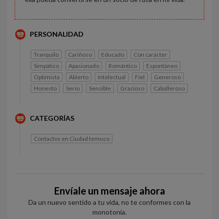
PERSONALIDAD
Tranquilo
Cariñoso
Educado
Con carácter
Simpático
Apasionado
Romántico
Espontáneo
Optimista
Abierto
Intelectual
Fiel
Generoso
Honesto
Serio
Sensible
Gracioso
Caballeroso
CATEGORÍAS
Contactos en Ciudad temuco
Envíale un mensaje ahora
Da un nuevo sentido a tu vida, no te conformes con la
monotonía.