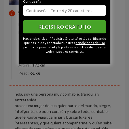
Contraseña
SOBRE MI
Estado civil:
Soltero
REGISTRO GRATUITO
Fumador/a:
- - -
Haciendo click en “Registro Gratuito” estás certificando
Ojos:
Marrón
que has leído y aceptado nuestras
condiciones de uso
,
política de privacidad
y la
política de cookies
de nuestra
Pelo:
Castaño
web y nuestros servicios.
Constitución:
Delgado
Altura:
172 cm
Peso:
61 kg
hola, soy una persona muy confiable, tranquila y
entretenida.
busco una mujer de cualquier parte del mundo, alegre,
inteligente, de buen corazón y sobre todo, confiable,
que le guste viajar, caminar y buscar lugares
interesantes, y que quiera acompañarme. y quién sabe,
ella pueda convertirse en un socio de ruta en mi vida.