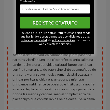
Contraseña
Estado civil:
Soltero
Ojos:
Marrón
Pelo:
Castaño
REGISTRO GRATUITO
Constitución:
Normal
Altura:
175 cm
Haciendo click en “Registro Gratuito” estás certificando
Peso:
70 kg
que has leído y aceptado nuestras
condiciones de uso
,
política de privacidad
y la
política de cookies
de nuestra
web y nuestros servicios.
soy bastante romantico,cariñoso,me gusta pasear a
parques y jardines,en una cita perfecta seria salir una
tarde noche a una actividad cultural, luego continuar
con ir a tomar una ... de buen vino tinto acompañado de
una cena y una suave musica romantica,tal vez jazz, y
brindar por ti,una chica encantadora, y mientras
brindamos sutilmente te observo e invito a una noche
intensa de placer, sin restricciones sin tapujos,erotica
donde las manos y caricias sean el complemento del
placer tuyo que con mis labios he de darte...bella dama