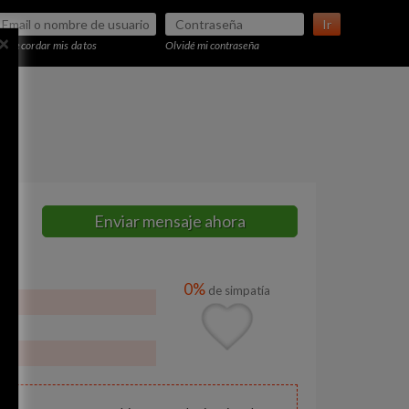
Ir
×
Recordar mis datos
Olvidé mi contraseña
Enviar mensaje ahora
0%
de simpatía