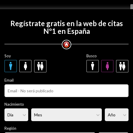
Regístrate gratis
Regístrate gratis en la web de citas
Nº1 en España
con osvi447?
Soy
Busco
 años
Email
ero
Fumador/a:
- - -
Pelo:
Moreno
Nacimiento
rmal
Altura:
- - -
Región