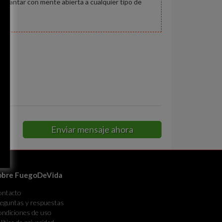
ar cantar con mente abierta a cualquier tipo de
do
Enviar mensaje ahora
obre FuegoDeVida
ontacto
eguntas y respuestas
ndiciones de uso