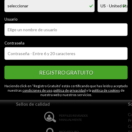
vertido y muy reservado me gusta andar en moto salir a tomar algo y bail
ueva
Usuario
CATEGORÍAS
Contactos en Cerca
Contraseña
REGISTRO GRATUITO
la monotonía.
Haciendo click en “Registro Gratuito” estás certificando que has leído y aceptado
nuestras
condiciones de uso
,
política de privacidad
y la
política de cookies
de
nuestra web y nuestros servicios.
Sellos de calidad
S
C
PERFILES REVISADOS
MANUALMENTE
Pr
Co
PAGO SEGURO