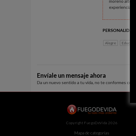
moreno alto di
experiencia n
PERSONALIDAD
Alegre
Educado
Envíale un mensaje ahora
Da un nuevo sentido a tu vida, no te conformes con 
Copyright FuegoDeVida 2026
Mapa de categorías