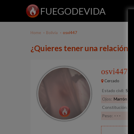
FUEGODEVIDA
Home
Bolivia
osvi447
¿Quieres tener una relación 
osvi447
34
Cercado
Estado civil:
Solt
Ojos:
Marrón
Constitución:
No
Peso:
- - -