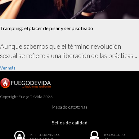
Trampling: el placer de pisar y ser pisoteado
Aunque sabemos que el término revolución
sexual se refiere a una liberación de las prácticas...
Ver más
Copyright FuegoDeVida 2026
Mapa de categorías
Sellos de calidad
PERFILES REVISADOS
PAGO SEGURO