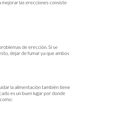
a mejorar las erecciones consiste
 problemas de erección. Si se
esto, dejar de fumar ya que ambos
cuidar la alimentación también tiene
cado es un buen lugar por donde
 como: