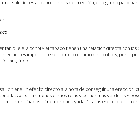
ntrar soluciones a los problemas de erección, el segundo paso par
e:
baco
tan que el alcohol y el tabaco tienen una relación directa con los
 erección es importante reducir el consumo de alcohol y, por supu
lujo sanguíneo.
 salud tiene un efecto directo a la hora de conseguir una erección, 
antenerla. Consumir menos carnes rojas y comer más verduras y pes
sten determinados alimentos que ayudarán a las erecciones, tales