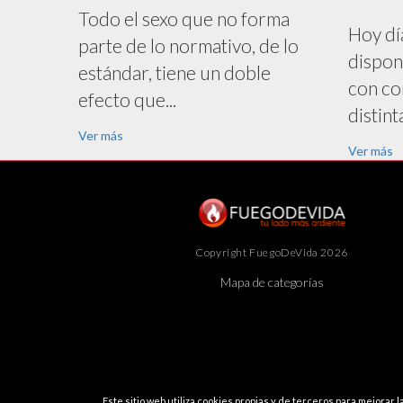
Todo el sexo que no forma
Hoy dí
parte de lo normativo, de lo
dispon
estándar, tiene un doble
con co
efecto que...
distinta
Ver más
Ver más
Copyright FuegoDeVida 2026
Mapa de categorías
Este sitio web utiliza cookies propias y de terceros para mejorar