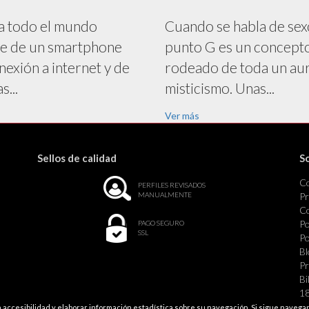
a todo el mundo
Cuando se habla de sex
e de un smartphone
punto G es un concept
nexión a internet y de
rodeado de toda un au
s...
misticismo. Unas...
Ver más
Sellos de calidad
S
C
PERFILES REVISADOS
MANUALMENTE
Pr
Co
Po
PAGO SEGURO
SSL
Po
Bl
Pr
Bi
18
St
 la accesibilidad y elaborar información estadística sobre su navegación. Si sigue nave