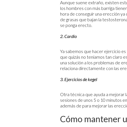
Aunque suene extraño, existen est
los hombres con más barriga tienen 
hora de conseguir una erección ya 
de grasas que bajan la testosteron
se ponga erecto.
2. Cardio
Ya sabemos que hacer ejercicio es 
que quizás no teníamos tan claro 
una solución a los problemas de erec
relaciona directamente con las ere
3. Ejercicios de kegel
Otra técnica que ayuda a mejorar l
sesiones de unos 5 o 10 minutos en
además de para mejorar las erecci
Cómo mantener u