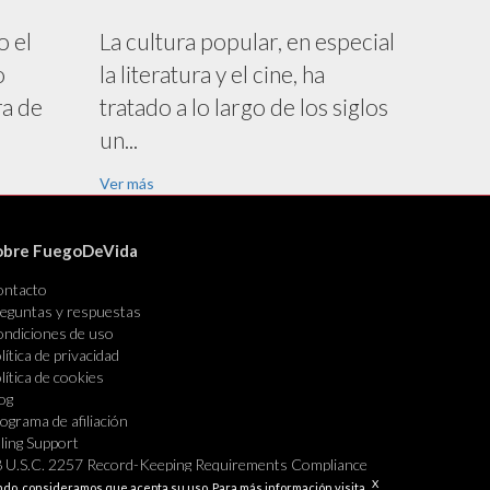
o el
La cultura popular, en especial
o
la literatura y el cine, ha
ra de
tratado a lo largo de los siglos
un...
Ver más
obre FuegoDeVida
ontacto
eguntas y respuestas
ndiciones de uso
lítica de privacidad
lítica de cookies
og
ograma de afiliación
lling Support
 U.S.C. 2257 Record-Keeping Requirements Compliance
atement Exempt
X
gando, consideramos que acepta su uso. Para más información visita