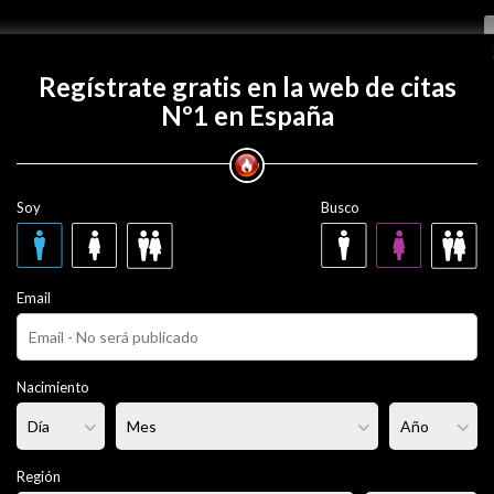
Regístrate gratis
Regístrate gratis en la web de citas
Nº1 en España
 con QuilmesCapFed?
Soy
Busco
CapFed
28 años
Email
ero
Fumador/a:
No
Pelo:
Moreno
Nacimiento
rmal
Altura:
173 cm
Región