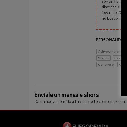
soy un hombre
discreto si an
joven de 20 añ
no busco mole
PERSONALIDAD
Activo/emprended
Seguro
Espontá
Generoso
Grac
Envíale un mensaje ahora
Da un nuevo sentido a tu vida, no te conformes con 