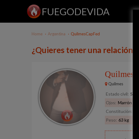
FUEGODEVIDA
Home
Argentina
QuilmesCapFed
¿Quieres tener una relación
Quilmes
Quilmes
Estado civil:
Solt
Ojos:
Marrón
Constitución:
No
Peso:
63 kg