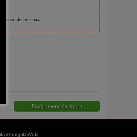
menos que desees mas.
es
Enviar mensaje ahora
obre FuegoDeVida