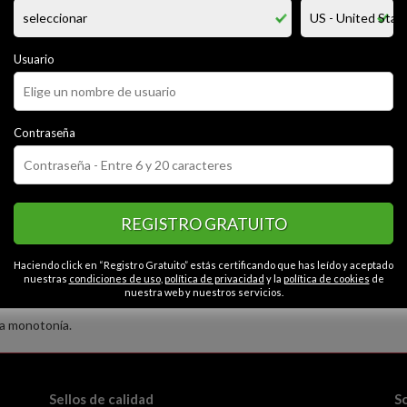
 apasionado, que le gusta dar placer y bastante morboso.
das de trampa, higieno y muy complaciente.
os con muchas fantasias las cuales deseo cumplir.
starte en tu vida privada, nos encontramos, culeamos y ahi termina, a 
Usuario
CATEGORÍAS
Contraseña
or
Tranquilo
Cariñoso
Educado
Extrovertido
Contactos en Quilm
neo
Liberal
Optimista
Abierto
Intelectual
ioso
Caballeroso
REGISTRO GRATUITO
Haciendo click en “Registro Gratuito” estás certificando que has leído y aceptado
nuestras
condiciones de uso
,
política de privacidad
y la
política de cookies
de
nuestra web y nuestros servicios.
la monotonía.
Sellos de calidad
S