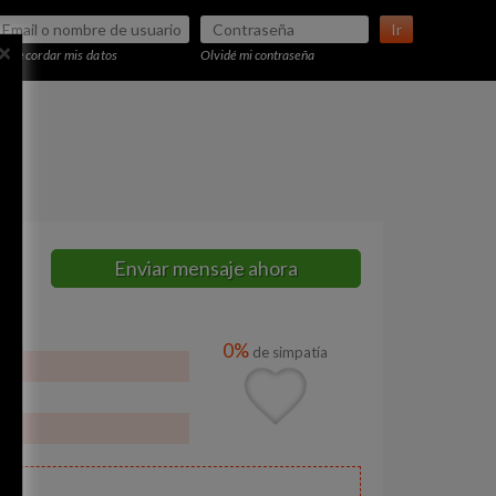
Ir
×
Recordar mis datos
Olvidé mi contraseña
Enviar mensaje ahora
0%
de simpatía