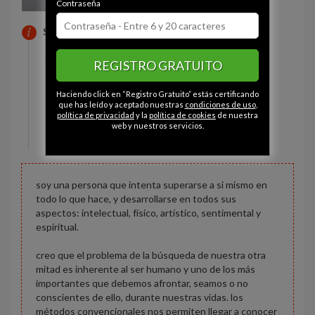
Contraseña
SOBRE MI
Estado civil:
Soltero
REGISTRO GRATUITO
Ojos:
Marrón
Haciendo click en “Registro Gratuito” estás certificando
Pelo:
Castaño
que has leído y aceptado nuestras
condiciones de uso
,
política de privacidad
y la
política de cookies
de nuestra
Constitución:
Musculoso
web y nuestros servicios.
Altura:
192 cm
soy una persona que intenta superarse a si mismo en
todo lo que hace, y desarrollarse en todos sus
aspectos: intelectual, físico, artístico, sentimental y
espiritual.
creo que el problema de la búsqueda de nuestra otra
mitad es inherente al ser humano y uno de los más
importantes que debemos afrontar, seamos o no
conscientes de ello, durante nuestras vidas. los
métodos convencionales nos permiten llegar a conocer