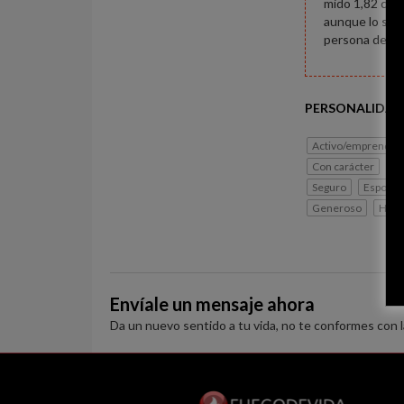
mido 1,82 cm, 
aunque lo soy,
persona demasi
PERSONALIDAD
Activo/emprended
Con carácter
Si
Seguro
Espontá
Generoso
Hone
Envíale un mensaje ahora
Da un nuevo sentido a tu vida, no te conformes con 