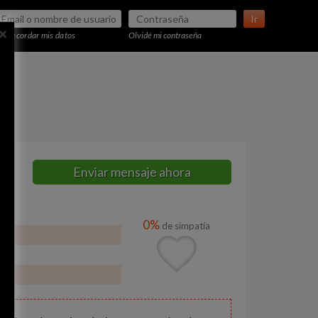
Ir
×
Recordar mis datos
Olvidé mi contraseña
Enviar mensaje ahora
0%
de simpatía