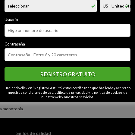
pelo castaño y cutis mas tirando a morocho jaja... me gusta mucho la musi
 pero soy muy tranquilo a pesar de eso, me gusta cantar y caminar. dete
ado sincera.. y bueno lo unico que quiero es conocer buena gente!! paz !
Usuario
CATEGORÍAS
Contraseña
or
Alegre
Tranquilo
Cariñoso
Educado
Contactos en Lanus
mpático
Extrovertido
Apasionado
Romántico
neo
Liberal
Optimista
Intelectual
Fiel
sto
Sensible
Gracioso
Caballeroso
REGISTRO GRATUITO
Haciendo click en “Registro Gratuito” estás certificando que has leído y aceptado
nuestras
condiciones de uso
,
política de privacidad
y la
política de cookies
de
nuestra web y nuestros servicios.
la monotonía.
Sellos de calidad
S