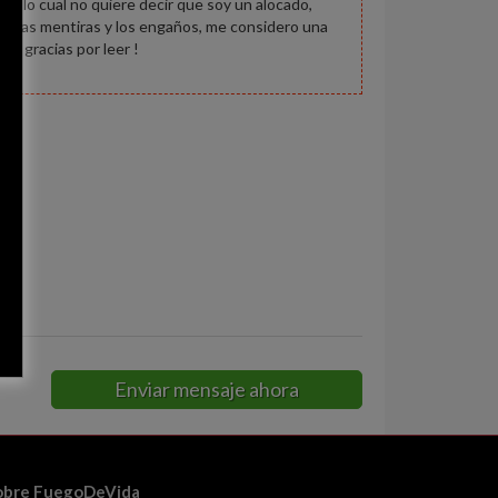
ca, lo cual no quiere decir que soy un alocado,
sto las mentiras y los engaños, me considero una
 y gracias por leer !
Enviar mensaje ahora
obre FuegoDeVida