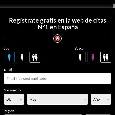
Regístrate gratis
Regístrate gratis en la web de citas
Nº1 en España
on JaviiLion?
Soy
Busco
n
28 años
Email
ero
Fumador/a:
Sí
Pelo:
Castaño
Nacimiento
rmal
Altura:
182 cm
Región