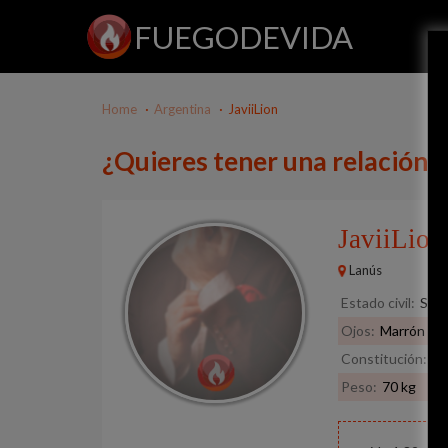
FUEGODEVIDA
Home
Argentina
JaviiLion
¿Quieres tener una relación c
JaviiLio
Lanús
Estado civil:
Solt
Ojos:
Marrón
Constitución:
No
Peso:
70 kg