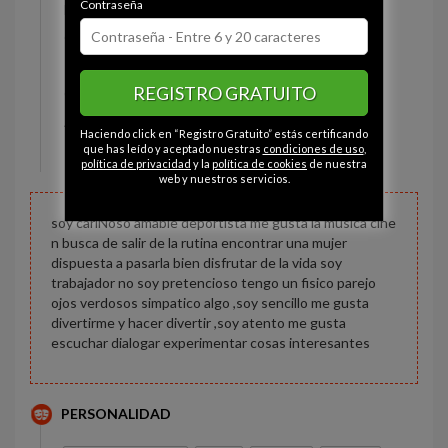
Contraseña
Estado civil:
Casado
Ojos:
Verde
Pelo:
Rubio
REGISTRO GRATUITO
Constitución:
Delgado
Altura:
155 cm
Haciendo click en “Registro Gratuito” estás certificando
Peso:
62 kg
que has leído y aceptado nuestras
condiciones de uso
,
política de privacidad
y la
política de cookies
de nuestra
web y nuestros servicios.
soy cariÑoso amable deportista me gusta la musica cine
n busca de salir de la rutina encontrar una mujer
dispuesta a pasarla bien disfrutar de la vida soy
trabajador no soy pretencioso tengo un fisico parejo
ojos verdosos simpatico algo ,soy sencillo me gusta
divertirme y hacer divertir ,soy atento me gusta
escuchar dialogar experimentar cosas interesantes
PERSONALIDAD