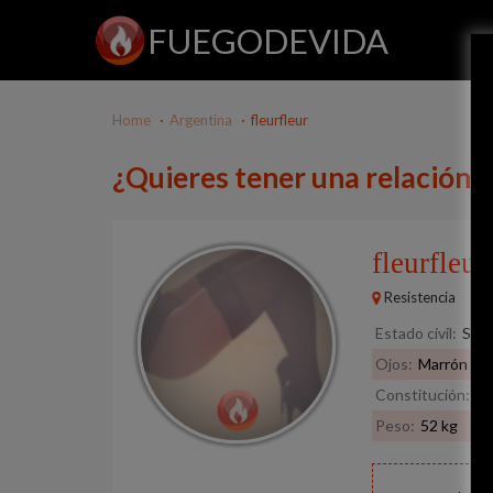
FUEGODEVIDA
Home
Argentina
fleurfleur
¿Quieres tener una relación c
fleurfleu
Resistencia
Estado civil:
Solt
Ojos:
Marrón
Constitución:
De
Peso:
52 kg