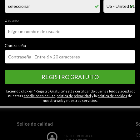
cipio puedo parecer muy seria, la verdad es que soy muy divertida, me gu
ica cerveza, fumar, escuchar buena musica. no soy prejuiciosa, me liber
toy en busqueda de cosas nuevas en mi vida, creo que la vida es una opo
Usuario
CATEGORÍAS
Contraseña
ora
Alegre
Con carácter
Simpática
Extrovertida
Contactos en Resist
ral
Abierta
Intelectual
Graciosa
REGISTRO GRATUITO
Haciendo click en “Registro Gratuito” estás certificando que has leído y aceptado
nuestras
condiciones de uso
,
política de privacidad
y la
política de cookies
de
la monotonía.
nuestra web y nuestros servicios.
Sellos de calidad
S
C
PERFILES REVISADOS