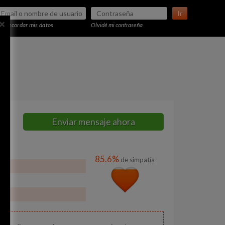
Ir
×
Recordar mis datos
Olvidé mi contraseña
Enviar mensaje ahora
85.6%
de simpatía