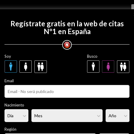
Regístrate gratis
Regístrate gratis en la web de citas
Nº1 en España
on fleurfleur?
Soy
Busco
r
41 años
Email
era
Fumador/a:
- - -
Pelo:
Castaña
Nacimiento
lgada
Altura:
160 cm
Región