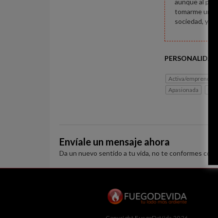
aunque al prin
tomarme una r
sociedad, y es
PERSONALIDAD
Activa/emprended
Apasionada
Libe
Envíale un mensaje ahora
Da un nuevo sentido a tu vida, no te conformes con 
Copyright FuegoDeVida 2026