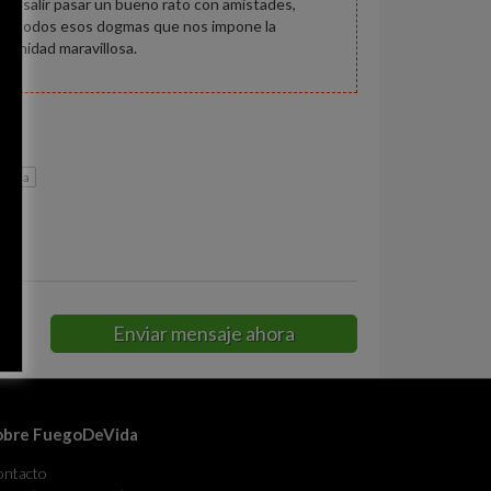
sta salir pasar un bueno rato con amistades,
e de todos esos dogmas que nos impone la
rtunidad maravillosa.
encia
Enviar mensaje ahora
obre FuegoDeVida
ontacto